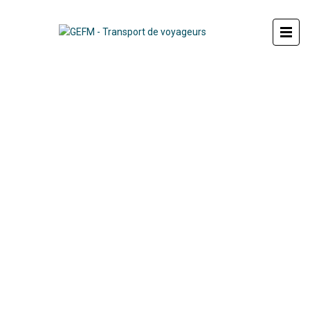
26 VÉHICULES AVEC
CHAUFFEURS
de la berline au monospace
8 passagers