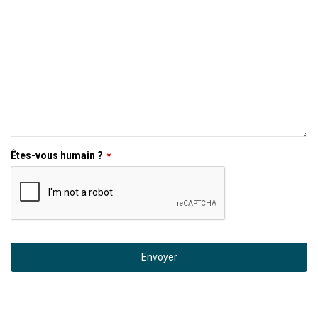
Êtes-vous humain ?
*
Envoyer
Ce
champ